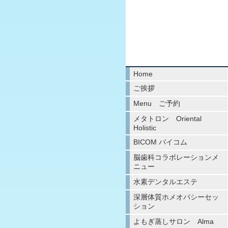
Home
ご挨拶
Menu ご予約
メタトロン Oriental
Holistic
BICOM バイコム
脳歯科コラボレーションメ
ニュー
水素デンタルエステ
深層体質ホメオパシーセッ
ション
よもぎ蒸しサロン Alma