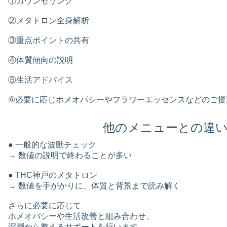
①カウンセリング
②メタトロン全身解析
③重点ポイントの共有
④体質傾向の説明
⑤生活アドバイス
⑥必要に応じホメオパシーやフラワーエッセンスなどのご提
他のメニューとの違
● 一般的な波動チェック
→ 数値の説明で終わることが多い
● THC神戸のメタトロン
→ 数値を手がかりに、体質と背景まで読み解く
さらに必要に応じて
ホメオパシーや生活改善と組み合わせ、
深層から整えるサポートを行います。