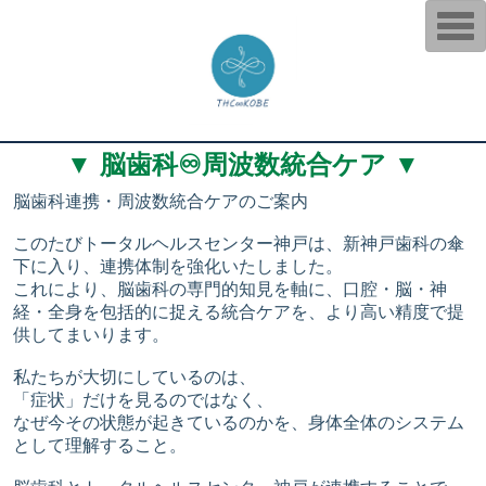
T
o
g
g
l
e
n
a
v
▼ 脳歯科♾️周波数統合ケア ▼
i
g
a
脳歯科連携・周波数統合ケアのご案内
t
i
このたびトータルヘルスセンター神戸は、新神戸歯科の傘
o
n
下に入り、連携体制を強化いたしました。
これにより、脳歯科の専門的知見を軸に、口腔・脳・神
経・全身を包括的に捉える統合ケアを、より高い精度で提
供してまいります。
私たちが大切にしているのは、
「症状」だけを見るのではなく、
なぜ今その状態が起きているのかを、身体全体のシステム
として理解すること。